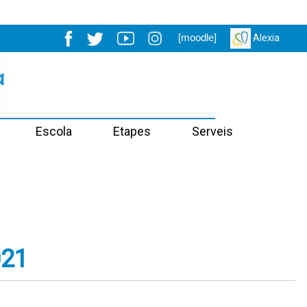
[moodle]
Alexia
Escola
Etapes
Serveis
021