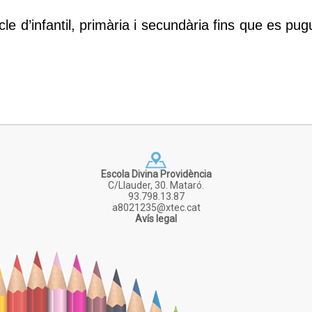
cle d’infantil, primària i secundària fins que es pug
Escola Divina Providència
C/Llauder, 30. Mataró.
93.798.13.87
a8021235@xtec.cat
Avís legal