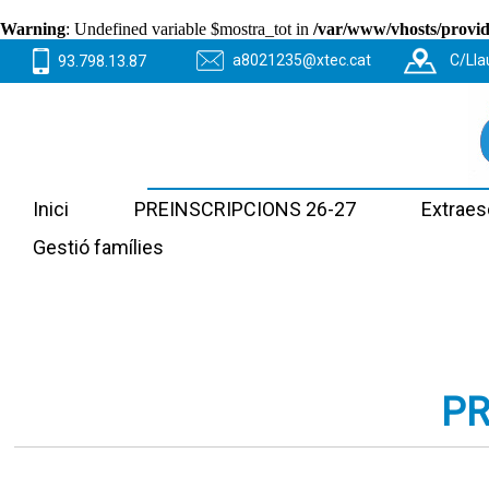
Warning
: Undefined variable $mostra_tot in
/var/www/vhosts/provide
a8021235@xtec.cat
C/Lla
93.798.13.87
Inici
PREINSCRIPCIONS 26-27
Extraes
Gestió famílies
PR