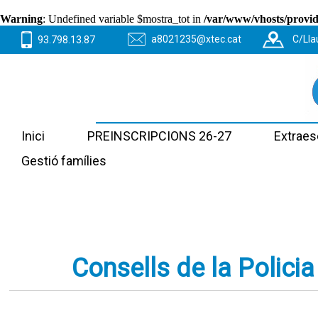
Warning
: Undefined variable $mostra_tot in
/var/www/vhosts/provide
a8021235@xtec.cat
C/Lla
93.798.13.87
Inici
PREINSCRIPCIONS 26-27
Extraes
Gestió famílies
Consells de la Polici