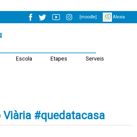
[moodle]
Alexia
Escola
Etapes
Serveis
ó Viària #quedatacasa