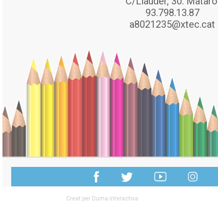
C/Llauder, 30. Mataró
93.798.13.87
a8021235@xtec.cat
Creat per Duma interactiva