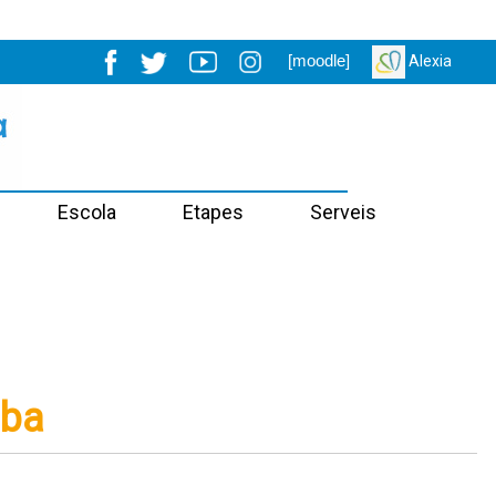
[moodle]
Alexia
Escola
Etapes
Serveis
mba