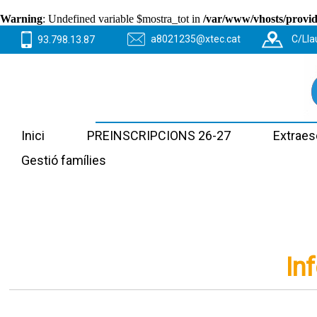
Warning
: Undefined variable $mostra_tot in
/var/www/vhosts/provide
a8021235@xtec.cat
C/Lla
93.798.13.87
Inici
PREINSCRIPCIONS 26-27
Extraes
Gestió famílies
In